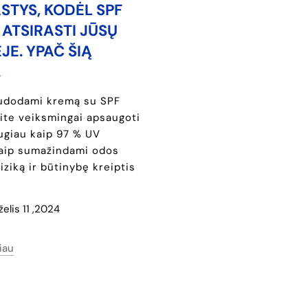
â
ASTYS, KODĖL SPF
 ATSIRASTI JŪSŲ
JE. YPAČ ŠIĄ
.
udodami kremą su SPF
ite veiksmingai apsaugoti
ugiau kaip 97 % UV
taip sumažindami odos
iziką ir būtinybę kreiptis
želis 11 ,2024
iau