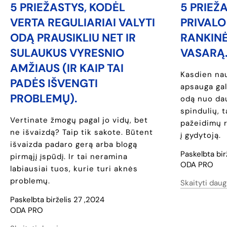
5 PRIEŽASTYS, KODĖL
5 PRIEŽ
VERTA REGULIARIAI VALYTI
PRIVALO
ODĄ PRAUSIKLIU NET IR
RANKINĖ
SULAUKUS VYRESNIO
VASARĄ
AMŽIAUS (IR KAIP TAI
Kasdien na
PADĖS IŠVENGTI
apsauga gal
PROBLEMŲ).
odą nuo da
spindulių, 
Vertinate žmogų pagal jo vidų, bet
pažeidimų r
ne išvaizdą? Taip tik sakote. Būtent
į gydytoją.
išvaizda padaro gerą arba blogą
Paskelbta bir
pirmąjį įspūdį. Ir tai neramina
ODA PRO
labiausiai tuos, kurie turi aknės
problemų.
Skaityti daug
Paskelbta birželis 27 ,2024
ODA PRO