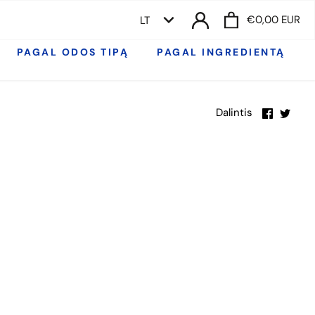
KALBA
€0,00 EUR
LT
PAGAL ODOS TIPĄ
PAGAL INGREDIENTĄ
Dalintis
Dalin
Dalintis
su
su
Faceboo
Twitt