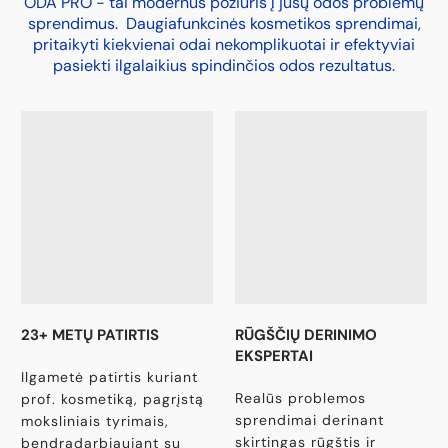
ODA PRO - tai modernus požiūris į jūsų odos problemų
sprendimus. Daugiafunkcinės kosmetikos sprendimai,
pritaikyti kiekvienai odai nekomplikuotai ir efektyviai
pasiekti ilgalaikius spindinčios odos rezultatus.
23+ METŲ PATIRTIS
RŪGŠČIŲ DERINIMO
EKSPERTAI
Ilgametė patirtis kuriant
Realūs problemos
prof. kosmetiką, pagrįstą
sprendimai derinant
moksliniais tyrimais,
skirtingas rūgštis ir
bendradarbiaujant su