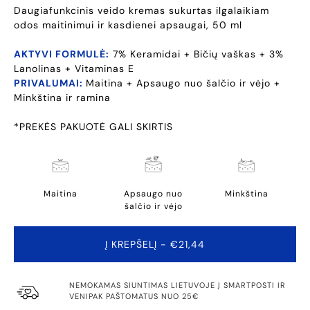
Daugiafunkcinis veido kremas sukurtas ilgalaikiam
odos maitinimui ir kasdienei apsaugai, 50 ml
AKTYVI FORMULĖ:
7% Keramidai + Bičių vaškas + 3%
Lanolinas + Vitaminas E
PRIVALUMAI:
Maitina + Apsaugo nuo šalčio ir vėjo +
Minkština ir ramina
*PREKĖS PAKUOTĖ GALI SKIRTIS
Maitina
Apsaugo nuo
Minkština
šalčio ir vėjo
Į KREPŠELĮ
- €21,44
NEMOKAMAS SIUNTIMAS LIETUVOJE Į SMARTPOSTI IR
VENIPAK PAŠTOMATUS NUO 25€