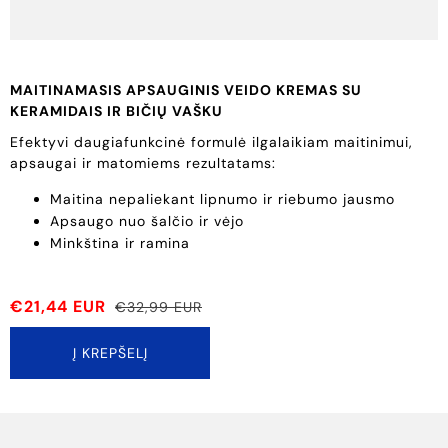
MAITINAMASIS APSAUGINIS VEIDO KREMAS SU
KERAMIDAIS IR BIČIŲ VAŠKU
Efektyvi daugiafunkcinė formulė ilgalaikiam maitinimui,
apsaugai ir matomiems rezultatams:
Maitina nepaliekant lipnumo ir riebumo jausmo
Apsaugo nuo šalčio ir vėjo
Minkština ir ramina
€21,44 EUR
€32,99 EUR
Į KREPŠELĮ