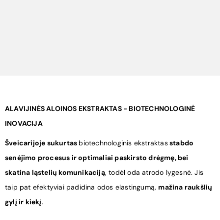
ALAVIJINĖS ALOINOS EKSTRAKTAS - BIOTECHNOLOGINĖ
INOVACIJA
Šveicarijoje sukurtas
biotechnologinis ekstraktas
stabdo
senėjimo procesus ir optimaliai paskirsto drėgmę, bei
skatina ląstelių komunikaciją
, todėl oda atrodo lygesnė. Jis
taip pat efektyviai padidina odos elastingumą,
mažina raukšlių
gylį ir kiekį
.