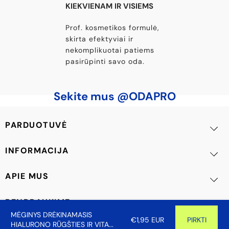
KIEKVIENAM IR VISIEMS
Prof. kosmetikos formulė,
skirta efektyviai ir
nekomplikuotai patiems
pasirūpinti savo oda.
Sekite mus @ODAPRO
PARDUOTUVĖ
INFORMACIJA
APIE MUS
BENDRAUKIME
MĖGINYS DRĖKINAMASIS
€1,95 EUR
PIRKTI
HIALURONO RŪGŠTIES IR VITA...