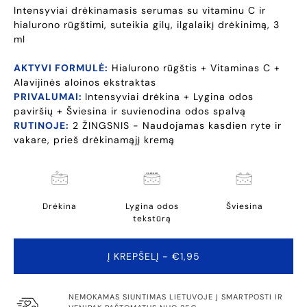
Intensyviai drėkinamasis serumas su vitaminu C ir
hialurono rūgštimi, suteikia gilų, ilgalaikį drėkinimą, 3
ml
AKTYVI FORMULĖ:
Hialurono rūgštis + Vitaminas C +
Alavijinės aloinos ekstraktas
PRIVALUMAI:
Intensyviai drėkina + Lygina odos
paviršių + Šviesina ir suvienodina odos spalvą
RUTINOJE:
2 ŽINGSNIS - Naudojamas kasdien ryte ir
vakare, prieš drėkinamąjį kremą
Drėkina
Lygina odos
Šviesina
tekstūrą
Į KREPŠELĮ
- €1,95
NEMOKAMAS SIUNTIMAS LIETUVOJE Į SMARTPOSTI IR