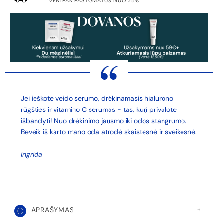
VENIPAK PAŠTOMATUS NUO 25€
Jei ieškote veido serumo, drėkinamasis hialurono
rūgšties ir vitamino C serumas - tas, kurį privalote
išbandyti! Nuo drėkinimo jausmo iki odos stangrumo.
Beveik iš karto mano oda atrodė skaistesnė ir sveikesnė.
Ingrida
APRAŠYMAS