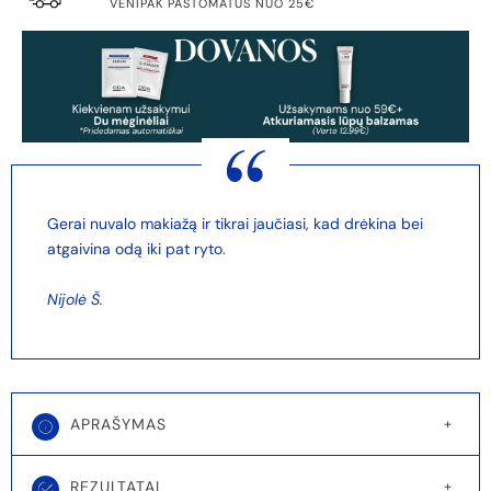
VENIPAK PAŠTOMATUS NUO 25€
Gerai nuvalo makiažą ir tikrai jaučiasi, kad drėkina bei
atgaivina odą iki pat ryto.
Nijolė Š.
APRAŠYMAS
REZULTATAI