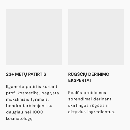
23+ METŲ PATIRTIS
RŪGŠČIŲ DERINIMO
EKSPERTAI
Ilgametė patirtis kuriant
Realūs problemos
prof. kosmetiką, pagrįstą
sprendimai derinant
moksliniais tyrimais,
skirtingas rūgštis ir
bendradarbiaujant su
aktyvius ingredientus.
daugiau nei 1000
kosmetologų