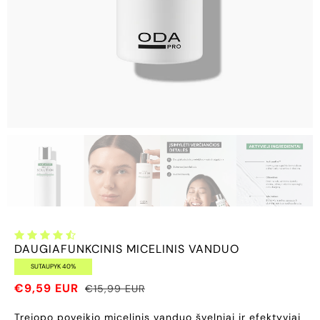
DAUGIAFUNKCINIS MICELINIS VANDUO
SUTAUPYK 40%
€9,59 EUR
€15,99 EUR
Trejopo poveikio micelinis vanduo švelniai ir efektyviai