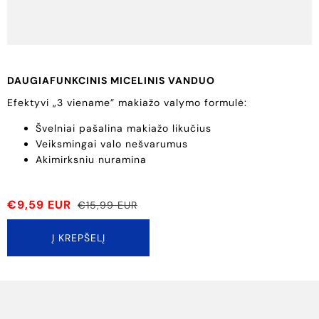
DAUGIAFUNKCINIS MICELINIS VANDUO
Efektyvi „3 viename” makiažo valymo formulė:
Švelniai pašalina makiažo likučius
Veiksmingai valo nešvarumus
Akimirksniu nuramina
€9,59 EUR
€15,99 EUR
Į KREPŠELĮ