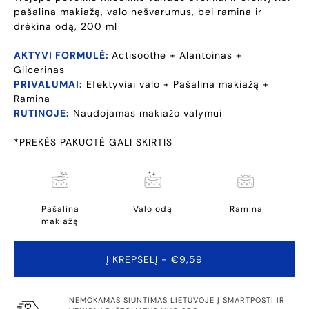
pašalina makiažą, valo nešvarumus, bei ramina ir
drėkina odą, 200 ml
AKTYVI FORMULĖ:
Actisoothe + Alantoinas +
Glicerinas
PRIVALUMAI:
Efektyviai valo + Pašalina makiažą +
Ramina
RUTINOJE:
Naudojamas makiažo valymui
*PREKĖS PAKUOTĖ GALI SKIRTIS
Pašalina
Valo odą
Ramina
makiažą
Į KREPŠELĮ
- €9,59
NEMOKAMAS SIUNTIMAS LIETUVOJE Į SMARTPOSTI IR