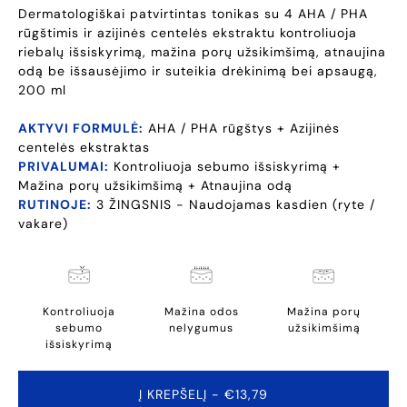
Dermatologiškai patvirtintas tonikas su 4 AHA / PHA
rūgštimis ir azijinės centelės ekstraktu kontroliuoja
riebalų išsiskyrimą, mažina porų užsikimšimą, atnaujina
odą be išsausėjimo ir suteikia drėkinimą bei apsaugą,
200 ml
AKTYVI FORMULĖ:
AHA / PHA rūgštys + Azijinės
centelės ekstraktas
PRIVALUMAI:
Kontroliuoja sebumo išsiskyrimą +
Mažina porų užsikimšimą + Atnaujina odą
RUTINOJE:
3 ŽINGSNIS - Naudojamas kasdien (ryte /
vakare)
Kontroliuoja
Mažina odos
Mažina porų
sebumo
nelygumus
užsikimšimą
išsiskyrimą
Į KREPŠELĮ
- €13,79