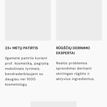
23+ METŲ PATIRTIS
RŪGŠČIŲ DERINIMO
EKSPERTAI
Ilgametė patirtis kuriant
Realūs problemos
prof. kosmetiką, pagrįstą
sprendimai derinant
moksliniais tyrimais,
skirtingas rūgštis ir
bendradarbiaujant su
aktyvius ingredientus.
daugiau nei 1000
kosmetologų