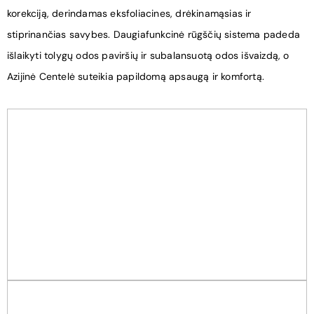
korekciją, derindamas eksfoliacines, drėkinamąsias ir
stiprinančias savybes. Daugiafunkcinė rūgščių sistema padeda
išlaikyti tolygų odos paviršių ir subalansuotą odos išvaizdą, o
Azijinė Centelė suteikia papildomą apsaugą ir komfortą.