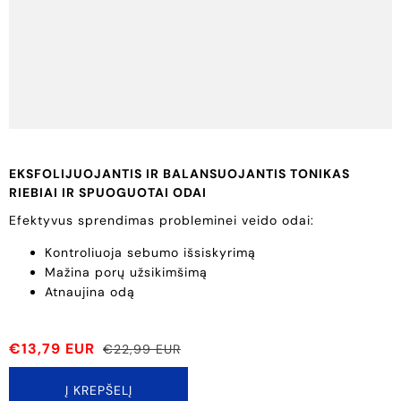
EKSFOLIJUOJANTIS IR BALANSUOJANTIS TONIKAS
RIEBIAI IR SPUOGUOTAI ODAI
Efektyvus sprendimas probleminei veido odai:
Kontroliuoja sebumo išsiskyrimą
Mažina porų užsikimšimą
Atnaujina odą
€13,79 EUR
€22,99 EUR
Į KREPŠELĮ