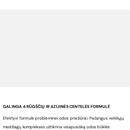
GALINGA 4 RŪGŠČIŲ IR AZIJINĖS CENTELĖS FORMULĖ
Efektyvi formulė probleminei odos priežiūrai. Pažangus veikliųjų
medžiagų kompleksas užtikrina visapusišką odos būklės