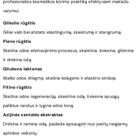
profesionalios kosmetikos kūrimo praktiką efektyviam makiažo
valymui.
Glikolio rūgštis
Giliai valo bei
atstato elastingumą, skaistumą ir stangrumą.
Pieno rūgštis
Skatina odos atsinaujinimo procesus, skaistina, šviesina, glotnina
ir drėkina odą.
Gliukono laktonas
Išlaiko odos drėgmę, skatina kolageno ir elastino sintezę.
Fitino rūgštis
Skatina odos regeneraciją, skaistina odą, šviesina spuogų
paliktus randus ir lygina odos toną.
Azijinės centelės ekstraktas
Drėkina ir ramina odą, padeda apsaugoti nuo įvairių neigiamų
aplinkos veiksnių.