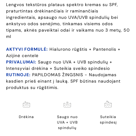
Lengvos tekstūros plataus spektro kremas su SPF,
praturtintas drėkinančiais ir raminančiais
ingredientais, apsaugo nuo UVA/UVB spindulių bei
ankstyvo odos senėjimo, tinkamas visiems odos
tipams, aknės paveiktai odai ir vaikams nuo 3 metų, 50
ml
AKTYVI FORMULĖ:
Hialurono rūgštis + Pantenolis +
Azijinė centelė
PRIVALUMAI:
Saugo nuo UVA + UVB spindulių +
Intensyviai drėkina + Suteikia sveiko spindesio
RUTINOJE:
PAPILDOMAS ŽINGSNIS - Naudojamas
kasdien prieš einant į lauką. SPF būtinas naudojant
produktus su rūgštimis.
Drėkina
Saugo nuo
Suteikia
UVA + UVB
spindesį
spindulių