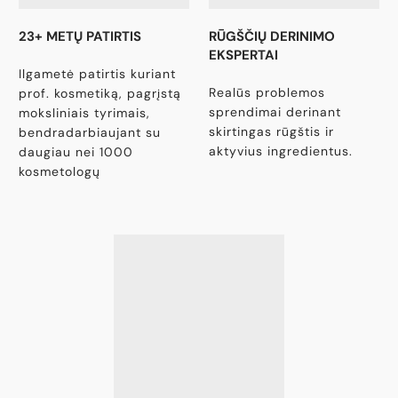
23+ METŲ PATIRTIS
RŪGŠČIŲ DERINIMO
EKSPERTAI
Ilgametė patirtis kuriant
Realūs problemos
prof. kosmetiką, pagrįstą
sprendimai derinant
moksliniais tyrimais,
skirtingas rūgštis ir
bendradarbiaujant su
aktyvius ingredientus.
daugiau nei 1000
kosmetologų