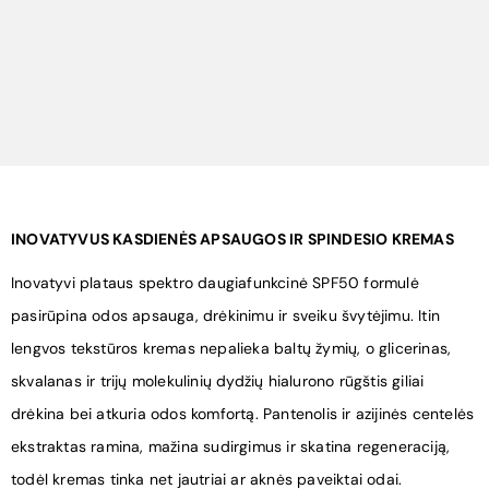
INOVATYVUS KASDIENĖS APSAUGOS IR SPINDESIO KREMAS
Inovatyvi plataus spektro daugiafunkcinė SPF50 formulė
pasirūpina odos apsauga, drėkinimu ir sveiku švytėjimu. Itin
lengvos tekstūros kremas nepalieka baltų žymių, o glicerinas,
skvalanas ir trijų molekulinių dydžių hialurono rūgštis giliai
drėkina bei atkuria odos komfortą. Pantenolis ir azijinės centelės
ekstraktas ramina, mažina sudirgimus ir skatina regeneraciją,
todėl kremas tinka net jautriai ar aknės paveiktai odai.