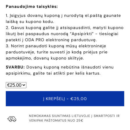
Panaudojimo taisyklės:
1. Įsigyjus dovanų kuponą į nurodytą el.paštą gaunate
laišką su kupono kodu.
2. Gavus kuponą galite jį atsispausdinti, matyti kupono
likutį bei paspaudus nuorodą “Apsipirkti” - tiesiogiai
patekti į ODA PRO elektroninę parduotuvę.
3. Norint panaudoti kuponą mūsų elektroninėje
parduotuvėje, turite suvesti jo kodą priėjus prie
apmokėjimo, dovanų kupono skiltyje.
SVARBU:
Dovanų kuponą nebūtina išnaudoti vienu
apsipirkimu, galite tai atlikti per kelis kartus.
Į KREPŠELĮ
- €25,00
NEMOKAMAS SIUNTIMAS LIETUVOJE Į SMARTPOSTI IR
VENIPAK PAŠTOMATUS NUO 25€