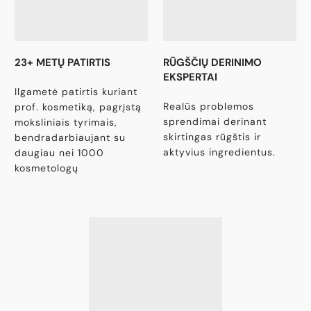
23+ METŲ PATIRTIS
RŪGŠČIŲ DERINIMO
EKSPERTAI
Ilgametė patirtis kuriant
Realūs problemos
prof. kosmetiką, pagrįstą
sprendimai derinant
moksliniais tyrimais,
skirtingas rūgštis ir
bendradarbiaujant su
aktyvius ingredientus.
daugiau nei 1000
kosmetologų