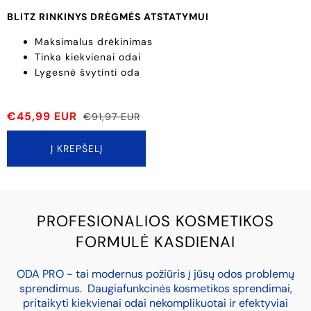
BLITZ RINKINYS DRĖGMĖS ATSTATYMUI
Maksimalus drėkinimas
Tinka kiekvienai odai
Lygesnė švytinti oda
€45,99 EUR
€91,97 EUR
Į KREPŠELĮ
PROFESIONALIOS KOSMETIKOS
FORMULĖ KASDIENAI
ODA PRO - tai modernus požiūris į jūsų odos problemų
sprendimus. Daugiafunkcinės kosmetikos sprendimai,
pritaikyti kiekvienai odai nekomplikuotai ir efektyviai