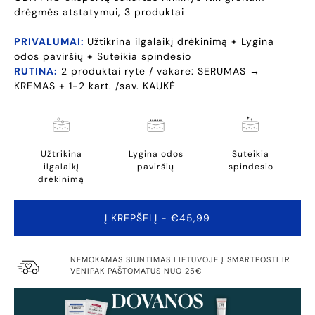
drėgmės atstatymui, 3 produktai
PRIVALUMAI:
Užtikrina ilgalaikį drėkinimą + Lygina
odos paviršių + Suteikia spindesio
RUTINA:
2 produktai ryte / vakare: SERUMAS →
KREMAS + 1-2 kart. /sav. KAUKĖ
Užtrikina
Lygina odos
Suteikia
ilgalaikį
paviršių
spindesio
drėkinimą
Į KREPŠELĮ
- €45,99
NEMOKAMAS SIUNTIMAS LIETUVOJE Į SMARTPOSTI IR
VENIPAK PAŠTOMATUS NUO 25€