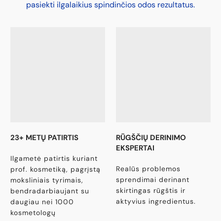
¡
pasiekti ilgalaikius spindinčios odos rezultatus.
23+ METŲ PATIRTIS
RŪGŠČIŲ DERINIMO
EKSPERTAI
Ilgametė patirtis kuriant
Realūs problemos
prof. kosmetiką, pagrįstą
sprendimai derinant
moksliniais tyrimais,
skirtingas rūgštis ir
bendradarbiaujant su
aktyvius ingredientus.
daugiau nei 1000
kosmetologų