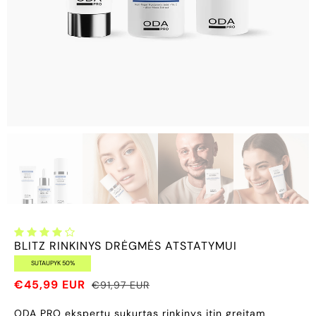
BLITZ RINKINYS DRĖGMĖS ATSTATYMUI
SUTAUPYK 50%
€45,99 EUR
€91,97 EUR
ODA PRO ekspertų sukurtas rinkinys itin greitam