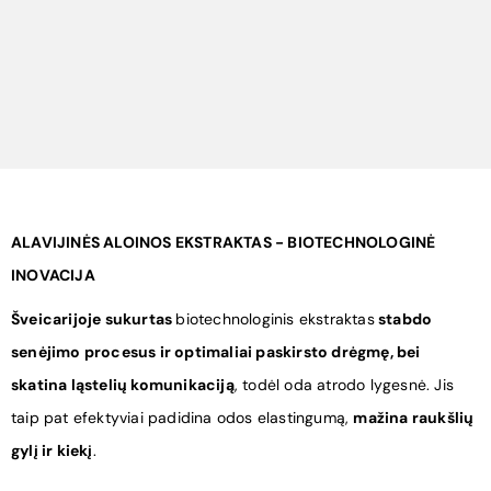
ALAVIJINĖS ALOINOS EKSTRAKTAS - BIOTECHNOLOGINĖ
INOVACIJA
Šveicarijoje sukurtas
biotechnologinis ekstraktas
stabdo
senėjimo procesus ir optimaliai paskirsto drėgmę, bei
skatina ląstelių komunikaciją
, todėl oda atrodo lygesnė. Jis
taip pat efektyviai padidina odos elastingumą,
mažina raukšlių
gylį ir kiekį
.