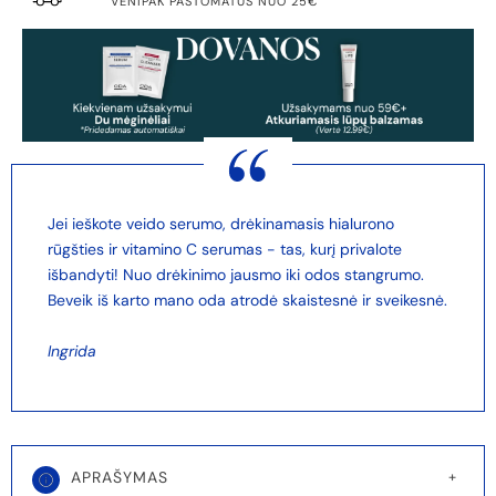
VENIPAK PAŠTOMATUS NUO 25€
Jei ieškote veido serumo, drėkinamasis hialurono
rūgšties ir vitamino C serumas - tas, kurį privalote
išbandyti! Nuo drėkinimo jausmo iki odos stangrumo.
Beveik iš karto mano oda atrodė skaistesnė ir sveikesnė.
Ingrida
APRAŠYMAS