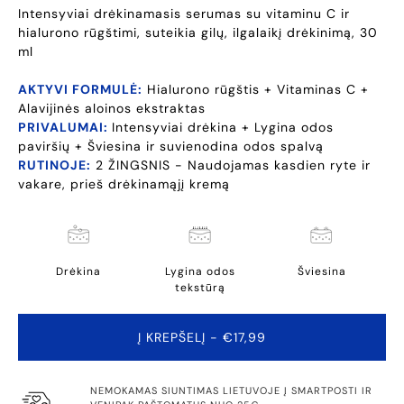
Intensyviai drėkinamasis serumas su vitaminu C ir
hialurono rūgštimi, suteikia gilų, ilgalaikį drėkinimą, 30
ml
AKTYVI FORMULĖ:
Hialurono rūgštis + Vitaminas C +
Alavijinės aloinos ekstraktas
PRIVALUMAI:
Intensyviai drėkina + Lygina odos
paviršių + Šviesina ir suvienodina odos spalvą
RUTINOJE:
2 ŽINGSNIS - Naudojamas kasdien ryte ir
vakare, prieš drėkinamąjį kremą
Drėkina
Lygina odos
Šviesina
tekstūrą
Į KREPŠELĮ
- €17,99
NEMOKAMAS SIUNTIMAS LIETUVOJE Į SMARTPOSTI IR