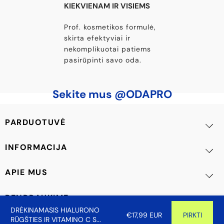
KIEKVIENAM IR VISIEMS
Prof. kosmetikos formulė,
skirta efektyviai ir
nekomplikuotai patiems
pasirūpinti savo oda.
Sekite mus @ODAPRO
PARDUOTUVĖ
INFORMACIJA
APIE MUS
BENDRAUKIME
DRĖKINAMASIS HIALURONO
€17,99 EUR
PIRKTI
RŪGŠTIES IR VITAMINO C S...