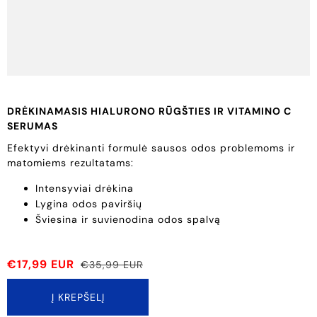
DRĖKINAMASIS HIALURONO RŪGŠTIES IR VITAMINO C
SERUMAS
Efektyvi drėkinanti formulė sausos odos problemoms ir
matomiems rezultatams:
Intensyviai drėkina
Lygina odos paviršių
Šviesina ir suvienodina odos spalvą
€17,99 EUR
€35,99 EUR
Į KREPŠELĮ