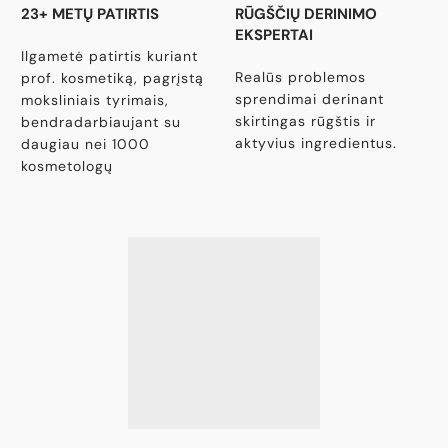
23+ METŲ PATIRTIS
RŪGŠČIŲ DERINIMO
EKSPERTAI
Ilgametė patirtis kuriant
Realūs problemos
prof. kosmetiką, pagrįstą
sprendimai derinant
moksliniais tyrimais,
skirtingas rūgštis ir
bendradarbiaujant su
aktyvius ingredientus.
daugiau nei 1000
kosmetologų