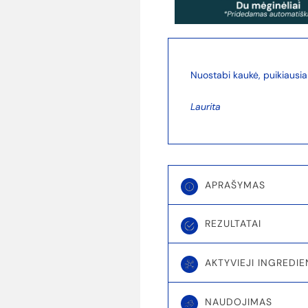
Nuostabi kaukė, puikiausiai
Laurita
APRAŠYMAS
REZULTATAI
AKTYVIEJI INGREDIE
NAUDOJIMAS