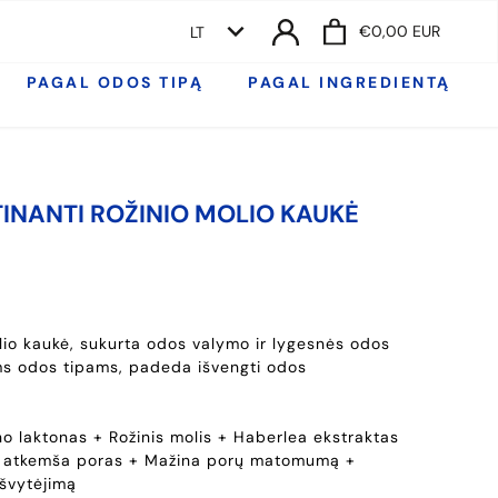
KALBA
€0,00 EUR
LT
PAGAL ODOS TIPĄ
PAGAL INGREDIENTĄ
TINANTI ROŽINIO MOLIO KAUKĖ
lio kaukė, sukurta odos valymo ir lygesnės odos
ems odos tipams, padeda išvengti odos
o laktonas + Rožinis molis + Haberlea ekstraktas
ir atkemša poras + Mažina porų matomumą +
 švytėjimą