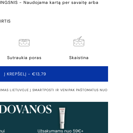
NGSNIS - Naudojama kartą per savaitę arba
IRTIS
Sutraukia poras
Skaistina
Į KREPŠELĮ
- €13,79
MAS LIETUVOJE Į SMARTPOSTI IR VENIPAK PAŠTOMATUS NUO